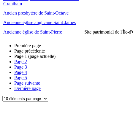
Grantham
Ancien presbytère de Saint-Octave
Ancienne église anglicane Saint-James
Ancienne église de Saint-Pierre
Site patrimonial de l'Île-d
Première page
Page précédente
Page
1
(page actuelle)
Page
2
Page
3
Page
4
Page
5
Page suivante
Dernière page