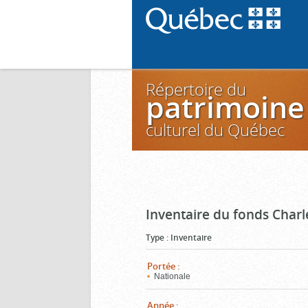
Répertoire du
patrimoine
culturel du Québec
Inventaire du fonds Charl
Type
:
Inventaire
Portée
:
Nationale
Année
: