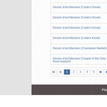
Dessin d'architecture (Carter's Kiosk)
Dessin d'architecture (Carter's Kiosk)
Dessin d'architecture (Carter's Kiosk)
Dessin d'architecture (Carters Kiosk)
Dessin d'architecture (Champlain Market)
Dessin d'architecture (Chapel of the Grey
Nuns Asylum)
Page
(page
Page
Page
Page
Page
1
Première
2
Page
3
4
5
actuelle)
page
précédente
suiva
Pla