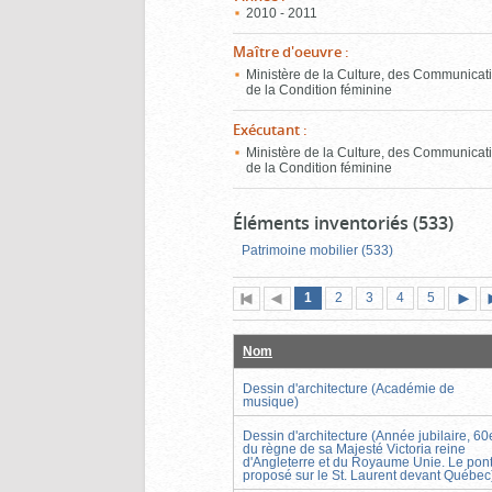
2010 - 2011
Maître d'oeuvre
:
Ministère de la Culture, des Communicati
de la Condition féminine
Exécutant
:
Ministère de la Culture, des Communicati
de la Condition féminine
Éléments inventoriés (533)
Patrimoine mobilier (533)
Page
(page
Page
Page
Page
Page
1
Première
2
Page
3
4
5
actuelle)
page
précédente
suiva
Nom
Dessin d'architecture (Académie de
musique)
Dessin d'architecture (Année jubilaire, 60
du règne de sa Majesté Victoria reine
d'Angleterre et du Royaume Unie. Le pon
proposé sur le St. Laurent devant Québec