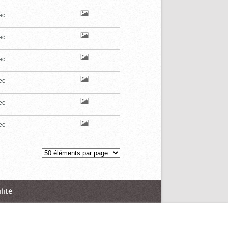
ec
ec
ec
ec
ec
ec
lité