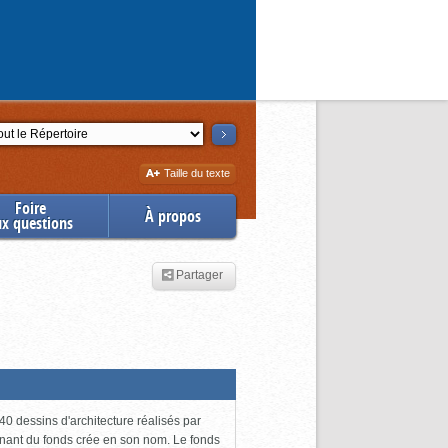
ction
Augmenter
Taille du texte
la
Foire
À propos
ux questions
Partager
0 dessins d'architecture réalisés par
enant du fonds crée en son nom. Le fonds