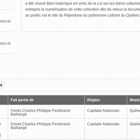
a été classé Bien historique en vertu de la Loi sur les biens culture
entrepris la numérisation de cette collection afin de mieux la docume
au public via le site du Répertoire du patrimoine culturel du Québec
ons et
ons et
Page
Dernière
nte
page
Fait partie de
Région
Munic
Fonds Charles-Philippe-Ferdinand-
Capitale-Nationale
Québ
Baillairgé
e
Fonds Charles-Philippe-Ferdinand-
Capitale-Nationale
Québ
Baillairgé
t
)