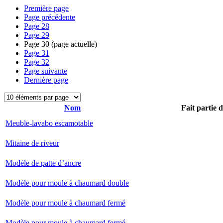
Première page
Page précédente
Page
28
Page
29
Page
30
(page actuelle)
Page
31
Page
32
Page suivante
Dernière page
Nom
Fait partie 
Meuble-lavabo escamotable
Mitaine de riveur
Modèle de patte d’ancre
Modèle pour moule à chaumard double
Modèle pour moule à chaumard fermé
Modèle pour moule à chaumard fermé