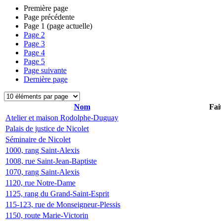
Première page
Page précédente
Page
1
(page actuelle)
Page
2
Page
3
Page
4
Page
5
Page suivante
Dernière page
Nom
Fai
Atelier et maison Rodolphe-Duguay
Palais de justice de Nicolet
Séminaire de Nicolet
1000, rang Saint-Alexis
1008, rue Saint-Jean-Baptiste
1070, rang Saint-Alexis
1120, rue Notre-Dame
1125, rang du Grand-Saint-Esprit
115-123, rue de Monseigneur-Plessis
1150, route Marie-Victorin