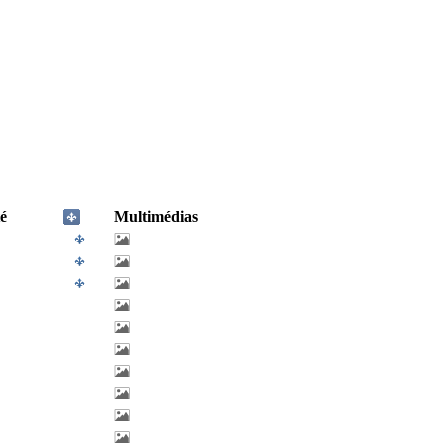
é
Multimédias