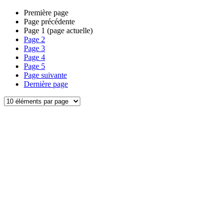
Première page
Page précédente
Page
1
(page actuelle)
Page
2
Page
3
Page
4
Page
5
Page suivante
Dernière page