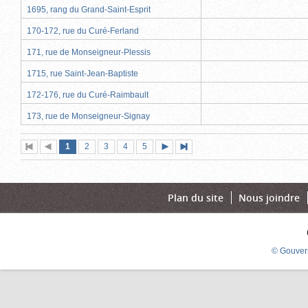
1695, rang du Grand-Saint-Esprit
170-172, rue du Curé-Ferland
171, rue de Monseigneur-Plessis
1715, rue Saint-Jean-Baptiste
172-176, rue du Curé-Raimbault
173, rue de Monseigneur-Signay
Page
(page
Page
Page
Page
Page
1
Première
2
Page
3
4
5
Page
Dernière
actuelle)
page
précédente
suivante
page
Plan du site
Nous joindre
© Gouver