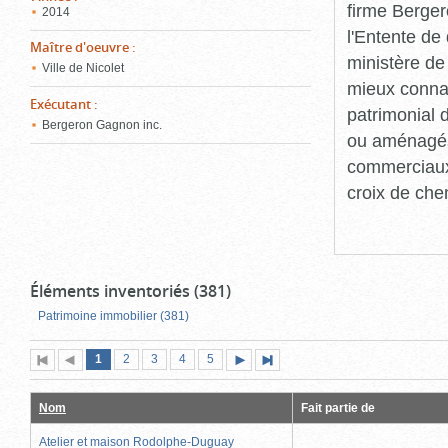
firme Berger
2014
l'Entente de 
Maître d'oeuvre
:
ministère de
Ville de Nicolet
mieux connaît
Exécutant
:
patrimonial d
Bergeron Gagnon inc.
ou aménagés 
commerciaux, 
croix de che
Éléments inventoriés (381)
Patrimoine immobilier (381)
Page
(page
Page
Page
Page
Page
1
Première
2
Page
3
4
5
Page
Dernière
actuelle)
page
précédente
suivante
page
Nom
Fait partie de
Atelier et maison Rodolphe-Duguay