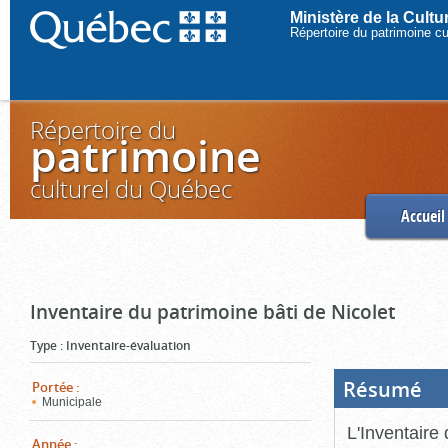
Ministère de la Cult
Répertoire du patrimoine c
Répertoire du
patrimoine
culturel du Québec
Accueil
Inventaire du patrimoine bâti de Nicolet
Type
:
Inventaire-évaluation
Résumé
(Boi
Portée
:
ouve
Municipale
cliq
pou
L'Inventaire 
ferm
Année
: