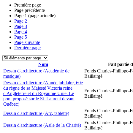
Première page
Page précédente
Page
1
(page actuelle)
Page
2
Page
3
Page
4
Page
5
Page suivante
Dernière page
Nom
Fait partie 
Dessin d'architecture (Académie de
Fonds Charles-Philippe-F
musique)
Baillairgé
Dessin d'architecture (Année jubilaire, 60e
du règne de sa Majesté Victoria reine
Fonds Charles-Philippe-F
d'Angleterre et du Royaume Unie. Le
Baillairgé
pont proposé sur le St. Laurent devant
Québec)
Fonds Charles-Philippe-F
Dessin d'architecture (Arc, tablette)
Baillairgé
Fonds Charles-Philippe-F
Dessin d'architecture (Asile de la Charité)
Baillairgé