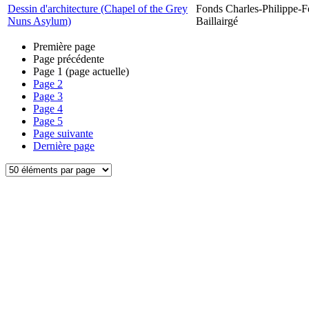
Dessin d'architecture (Chapel of the Grey
Fonds Charles-Philippe-F
Nuns Asylum)
Baillairgé
Première page
Page précédente
Page
1
(page actuelle)
Page
2
Page
3
Page
4
Page
5
Page suivante
Dernière page