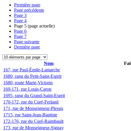
Première page
Page précédente
Page
3
Page
4
Page
5
(page actuelle)
Page
6
Page
7
Page suivante
Dernière page
Nom
Fai
167, rue Paul-Émile-Lamarche
1680, rang du Petit-Saint-Esprit
1680, route Marie-Victorin
169-171, rue Louis-Caron
1695, rang du Grand-Saint-Esprit
170-172, rue du Curé-Ferland
171, rue de Monseigneur-Plessis
1715, rue Saint-Jean-Baptiste
172-176, rue du Curé-Raimbault
173, rue de Monseigneur-Signay