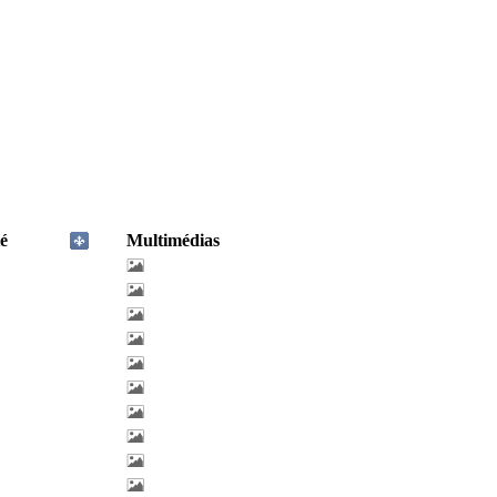
é
Multimédias