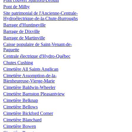
Pont couvert Spafford-Drouin
Pont de Milby
Site patrimonial de l'Ancienne-Centrale-
Hydroélectrique-de-la-Chute-Burroughs
Barrage d'Huntingville
Barrage de Dixville
Barrage de Martinville
Caisse populaire de Saint-Venant-de-
Paquette
Centrale électrique d'Hydro-Québec
Chutes Cushing
Cimetière All Saints Anglican
Cimetière Assomption-de-la-
Bienheureuse-Vierge-Marie
Cimetière Baldwin-Wheeler
Cimetière Barnston Pleasantview
Cimetière Belknap
Cimetière Bellows
Cimetière Bickford Corner
Cimetière Blanchard
Cimetière Bowen