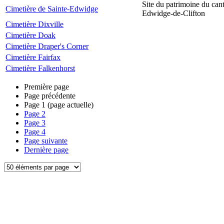
Site du patrimoine du can
Cimetière de Sainte-Edwidge
Edwidge-de-Clifton
Cimetière Dixville
Cimetière Doak
Cimetière Draper's Corner
Cimetière Fairfax
Cimetière Falkenhorst
Première page
Page précédente
Page
1
(page actuelle)
Page
2
Page
3
Page
4
Page suivante
Dernière page