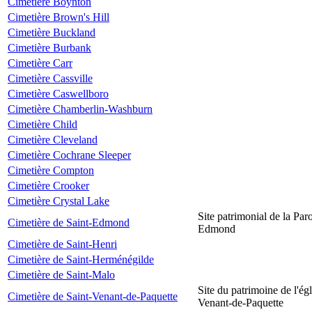
Cimetière Boynton
Cimetière Brown's Hill
Cimetière Buckland
Cimetière Burbank
Cimetière Carr
Cimetière Cassville
Cimetière Caswellboro
Cimetière Chamberlin-Washburn
Cimetière Child
Cimetière Cleveland
Cimetière Cochrane Sleeper
Cimetière Compton
Cimetière Crooker
Cimetière Crystal Lake
Site patrimonial de la Par
Cimetière de Saint-Edmond
Edmond
Cimetière de Saint-Henri
Cimetière de Saint-Herménégilde
Cimetière de Saint-Malo
Site du patrimoine de l'égl
Cimetière de Saint-Venant-de-Paquette
Venant-de-Paquette