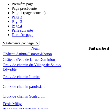
Première page
Page précédente
Page
1
(page actuelle)
Page
2
Page
3
Page
4
Page suivante
Dernière page
Nom
Fait partie 
Château Arthur-Osmore-Norton
Château d'eau de la rue Dominion
Croix de chemin du Village de Sainte-
Edwidge
Croix de chemin Lemire
Croix de chemin paroissiale
Croix de chemin Scalabrini
École Milby