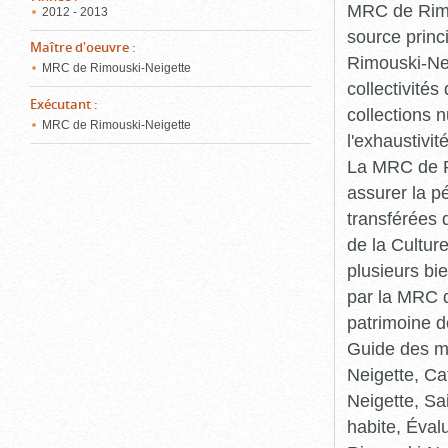
MRC de Rimou
2012 - 2013
source princ
Maître d'oeuvre
:
Rimouski-Nei
MRC de Rimouski-Neigette
collectivité
Exécutant
:
collections 
MRC de Rimouski-Neigette
l'exhaustivit
La MRC de Ri
assurer la p
transférées 
de la Cultur
plusieurs bi
par la MRC d
patrimoine d
Guide des ma
Neigette, C
Neigette, Sa
habite, Éval