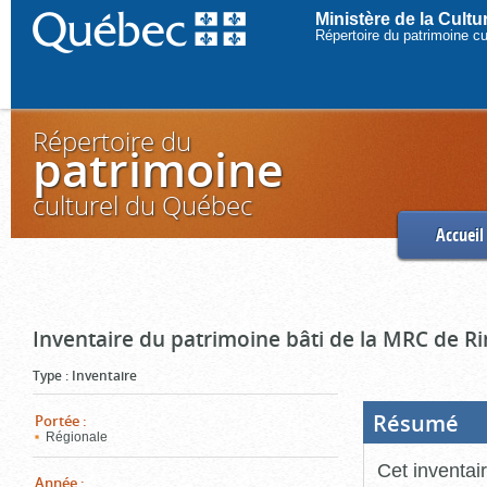
Ministère de la Cult
Répertoire du patrimoine c
Répertoire du
patrimoine
culturel du Québec
Accueil
Inventaire du patrimoine bâti de la MRC de R
Type
:
Inventaire
Résumé
(Boi
Portée
:
ouve
Régionale
cliq
pou
Cet inventai
ferm
Année
: