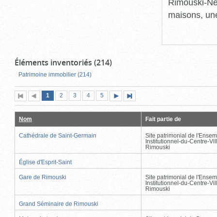
Rimouski-Nei
maisons, une
Éléments inventoriés (214)
Patrimoine immobilier (214)
Page
(page
Page
Page
Page
Page
1
Première
2
Page
3
4
5
Page
Dernière
actuelle)
page
précédente
suivante
page
Nom
Fait partie de
Cathédrale de Saint-Germain
Site patrimonial de l'Ensem
Institutionnel-du-Centre-Vil
Rimouski
Église d'Esprit-Saint
Gare de Rimouski
Site patrimonial de l'Ensem
Institutionnel-du-Centre-Vil
Rimouski
Grand Séminaire de Rimouski