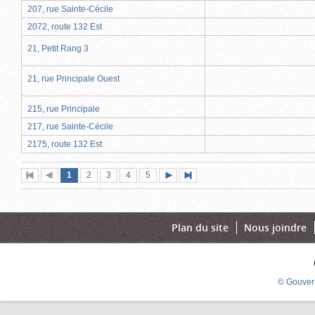
207, rue Sainte-Cécile
2072, route 132 Est
21, Petit Rang 3
21, rue Principale Ouest
215, rue Principale
217, rue Sainte-Cécile
2175, route 132 Est
Page
(page
Page
Page
Page
Page
1
Première
2
Page
3
4
5
Page
Dernière
actuelle)
page
précédente
suivante
page
Plan du site
Nous joindre
© Gouver