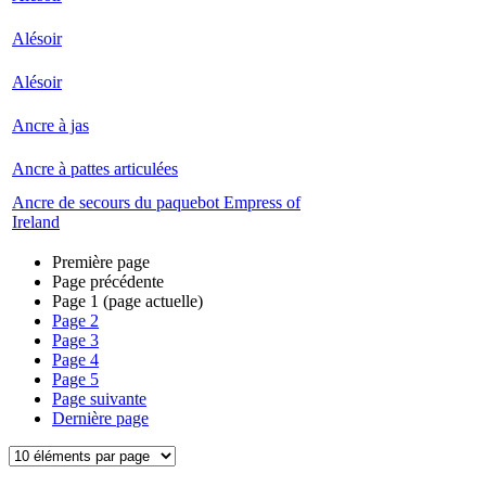
Alésoir
Alésoir
Ancre à jas
Ancre à pattes articulées
Ancre de secours du paquebot Empress of
Ireland
Première page
Page précédente
Page
1
(page actuelle)
Page
2
Page
3
Page
4
Page
5
Page suivante
Dernière page