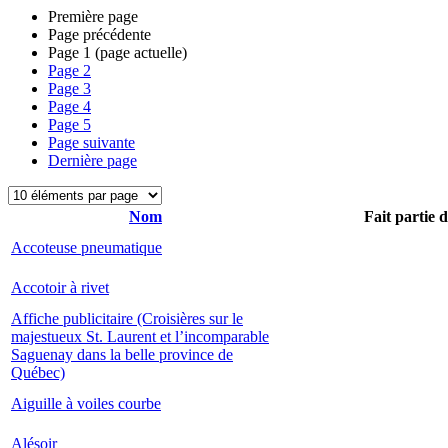
Première page
Page précédente
Page
1
(page actuelle)
Page
2
Page
3
Page
4
Page
5
Page suivante
Dernière page
Nom
Fait partie 
Accoteuse pneumatique
Accotoir à rivet
Affiche publicitaire (Croisières sur le
majestueux St. Laurent et l’incomparable
Saguenay dans la belle province de
Québec)
Aiguille à voiles courbe
Alésoir