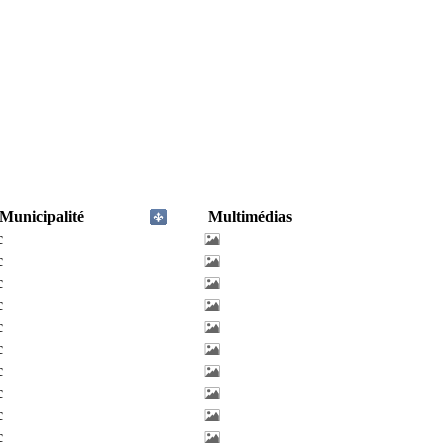
Municipalité
Multimédias
c
c
c
c
c
c
c
c
c
c