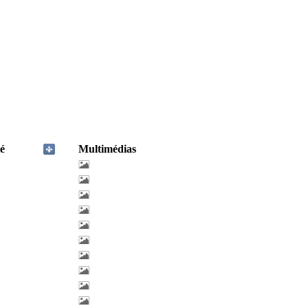
é
Multimédias