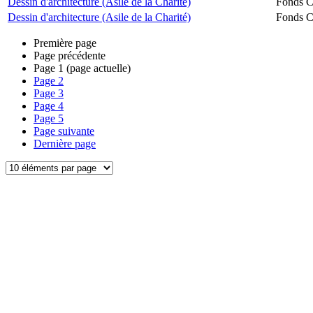
Dessin d'architecture (Asile de la Charité)
Fonds Ch
Dessin d'architecture (Asile de la Charité)
Fonds Ch
Première page
Page précédente
Page
1
(page actuelle)
Page
2
Page
3
Page
4
Page
5
Page suivante
Dernière page