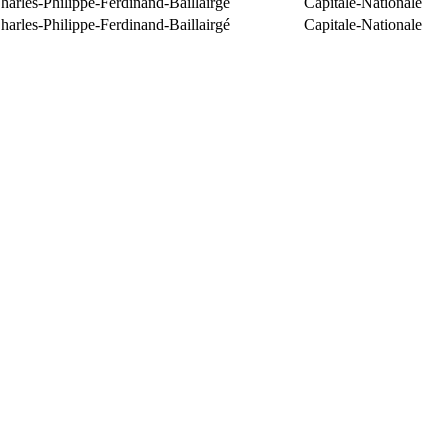
arles-Philippe-Ferdinand-Baillairgé
Capitale-Nationale
arles-Philippe-Ferdinand-Baillairgé
Capitale-Nationale