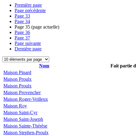
Première page
Page précédente
Page
33
Page
34
Page
35
(page actuelle)
Page
36
Page
37
Page suivante
Dernière page
Nom
Fait partie 
Maison Pinard
Maison Proulx
Maison Proulx
Maison Provencher
Maison Roger-Veilleux
Maison Roy
Maison Saint-Cyr
Maison Saint-Joseph
Maison Sainte-Thérèse
Maison Stephen-Proulx