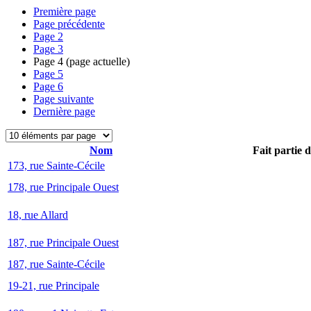
Première page
Page précédente
Page
2
Page
3
Page
4
(page actuelle)
Page
5
Page
6
Page suivante
Dernière page
Nom
Fait partie 
173, rue Sainte-Cécile
178, rue Principale Ouest
18, rue Allard
187, rue Principale Ouest
187, rue Sainte-Cécile
19-21, rue Principale