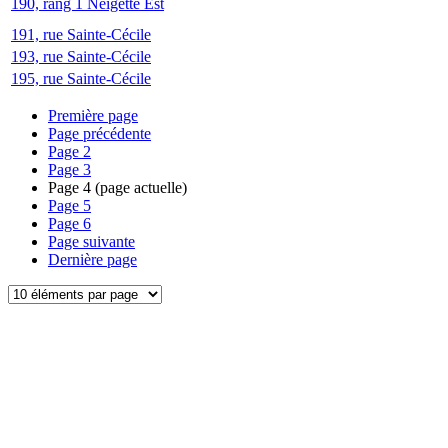
190, rang 1 Neigette Est
191, rue Sainte-Cécile
193, rue Sainte-Cécile
195, rue Sainte-Cécile
Première page
Page précédente
Page
2
Page
3
Page
4
(page actuelle)
Page
5
Page
6
Page suivante
Dernière page