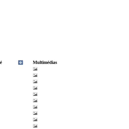
é
Multimédias