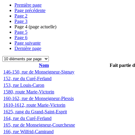
Première page
Page précédente
Page
2
Page
3
Page
4
(page actuelle)
Page
5
Page
6
Page suivante
Dernière page
Nom
Fait partie 
146-150, rue de Monseigneur-Signay
152, rue du Curé-Ferland
153, rue Louis-Caron
1580, route Marie-Victorin
160-162, rue de Monseigneur-Plessis
1610-1612, route Marie-Victorin
1625, rang du Grand-Saint-Esprit
164, rue du Curé-Ferland
165, rue de Monseigneur-Courchesne
166, rue Wilfrid-Camirand