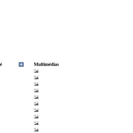
é
Multimédias