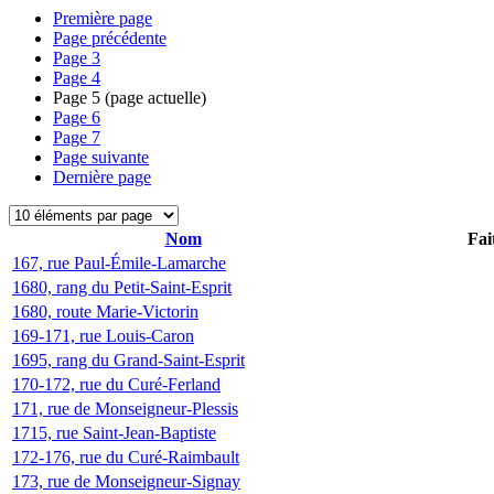
Première page
Page précédente
Page
3
Page
4
Page
5
(page actuelle)
Page
6
Page
7
Page suivante
Dernière page
Nom
Fai
167, rue Paul-Émile-Lamarche
1680, rang du Petit-Saint-Esprit
1680, route Marie-Victorin
169-171, rue Louis-Caron
1695, rang du Grand-Saint-Esprit
170-172, rue du Curé-Ferland
171, rue de Monseigneur-Plessis
1715, rue Saint-Jean-Baptiste
172-176, rue du Curé-Raimbault
173, rue de Monseigneur-Signay