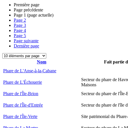
Première page
Page précédente
Page
1
(page actuelle)
Page
2
Page
3
Page
4
Page
5
Page suivante
Dernière page
Nom
Fait partie 
Phare de L'Anse-à-la-Cabane
Secteur du phare de Havr
Phare de L'Échouerie
Maisons
Phare de l'Île-Brion
Secteur du phare de l'Île-
Phare de l'Île-d'Entrée
Secteur du phare de l'île 
Phare de l'Île-Verte
Site patrimonial du Phare-
Phare de La Martre
Secteur du phare de La M