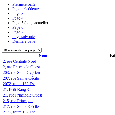
Première page
Page précédente
Page
3
Page
4
Page
5
(page actuelle)
Page
6
Page
7
Page suivante
Dernière page
Nom
Fai
2, rue Centrale Nord
2, rue Principale Ouest
203, rue Saint-Cyprien
207, rue Sainte-Cécile
2072, route 132 Est
21, Petit Rang 3
21, rue Principale Ouest
215, rue Principale
217, rue Sainte-Cécile
2175, route 132 Est