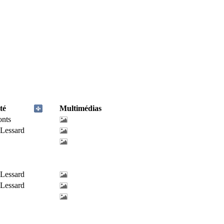
té
Multimédias
onts
-Lessard
-Lessard
-Lessard