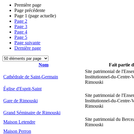
Première page
Page précédente
Page
1
(page actuelle)
Page
2
Page
3
Page
4
Page
5
Page suivante
Dernière page
Nom
Fait partie 
Site patrimonial de l'Ens
Cathédrale de Saint-Germain
Institutionnel-du-Centre-V
Rimouski
Église d'Esprit-Saint
Site patrimonial de l'Ens
Gare de Rimouski
Institutionnel-du-Centre-V
Rimouski
Grand Séminaire de Rimouski
Site patrimonial du Berce
Maison Letendre
Rimouski
Maison Perron