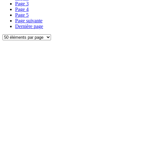
Page
3
Page
4
Page
5
Page suivante
Dernière page