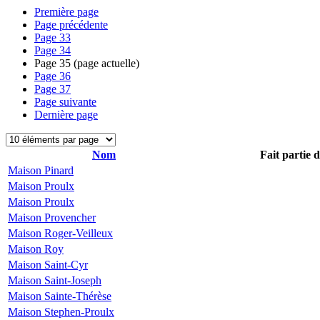
Première page
Page précédente
Page
33
Page
34
Page
35
(page actuelle)
Page
36
Page
37
Page suivante
Dernière page
Nom
Fait partie 
Maison Pinard
Maison Proulx
Maison Proulx
Maison Provencher
Maison Roger-Veilleux
Maison Roy
Maison Saint-Cyr
Maison Saint-Joseph
Maison Sainte-Thérèse
Maison Stephen-Proulx