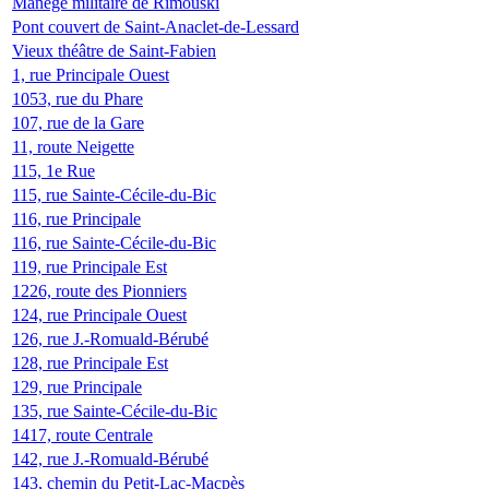
Manège militaire de Rimouski
Pont couvert de Saint-Anaclet-de-Lessard
Vieux théâtre de Saint-Fabien
1, rue Principale Ouest
1053, rue du Phare
107, rue de la Gare
11, route Neigette
115, 1e Rue
115, rue Sainte-Cécile-du-Bic
116, rue Principale
116, rue Sainte-Cécile-du-Bic
119, rue Principale Est
1226, route des Pionniers
124, rue Principale Ouest
126, rue J.-Romuald-Bérubé
128, rue Principale Est
129, rue Principale
135, rue Sainte-Cécile-du-Bic
1417, route Centrale
142, rue J.-Romuald-Bérubé
143, chemin du Petit-Lac-Macpès