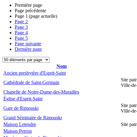
Première page
Page précédente
Page
1
(page actuelle)
Page
2
Page
3
Page
4
Page
5
Page suivante
Dernière page
Nom
Ancien presbytère d'Esprit-Saint
Site pat
Cathédrale de Saint-Germain
Ville-d
Chapelle de Notre-Dame-des-Murailles
Église d'Esprit-Saint
Site pat
Gare de Rimouski
Ville-d
Grand Séminaire de Rimouski
Maison Letendre
Site pa
Maison Perron