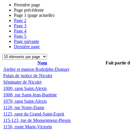
Première page
Page précédente
Page
1
(page actuelle)
Page
2
Page
3
Page
4
Page
5
Page suivante
Dernière page
Nom
Fait partie 
Atelier et maison Rodolphe-Duguay
Palais de justice de Nicolet
Séminaire de Nicolet
1000, rang Saint-Alexis
1008, rue Saint-Jean-Baptiste
1070, rang Saint-Alexis
1120, rue Notre-Dame
1125, rang du Grand-Saint-Esprit
115-123, rue de Monseigneur-Plessis
1150, route Marie-Victorin