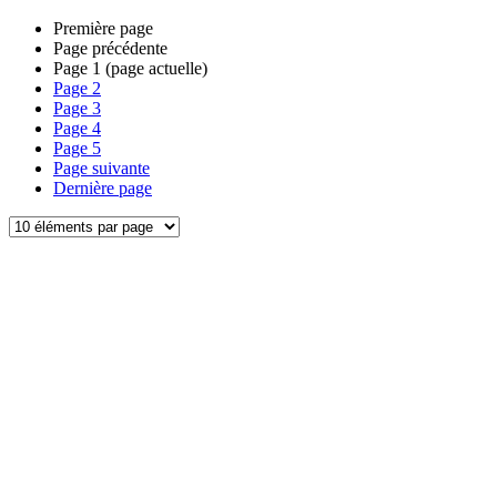
Première page
Page précédente
Page
1
(page actuelle)
Page
2
Page
3
Page
4
Page
5
Page suivante
Dernière page