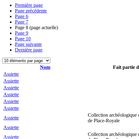
Première page
Page précédente
Page
6
Page
7
Page
8
(page actuelle)
Page
9
Page
10
Page suivante
Dernière page
Nom
Fait partie d
Assiette
Assiette
Assiette
Assiette
Assiette
Assiette
Collection archéologique 
Assiette
de Place-Royale
Assiette
Collection archéologique 
Assiette