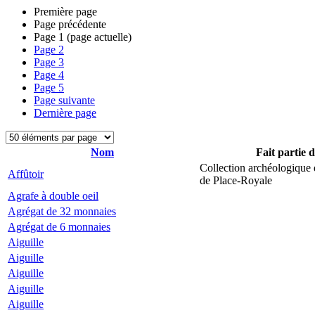
Première page
Page précédente
Page
1
(page actuelle)
Page
2
Page
3
Page
4
Page
5
Page suivante
Dernière page
Nom
Fait partie 
Collection archéologique 
Affûtoir
de Place-Royale
Agrafe à double oeil
Agrégat de 32 monnaies
Agrégat de 6 monnaies
Aiguille
Aiguille
Aiguille
Aiguille
Aiguille