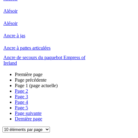
Alésoir
Alésoir
Ancre à jas
Ancre à pattes articulées
Ancre de secours du paquebot Empress of
Ireland
Première page
Page précédente
Page
1
(page actuelle)
Page
2
Page
3
Page
4
Page
5
Page suivante
Dernière page