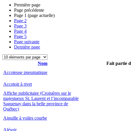
Première page
Page précédente
Page
1
(page actuelle)
Page
2
Page
3
Page
4
Page
5
Page suivante
Dernière page
Nom
Fait partie 
Accoteuse pneumatique
Accotoir à rivet
Affiche publicitaire (Croisières sur le
majestueux St. Laurent et l’incomparable
Saguenay dans la belle province de
Québec)
Aiguille à voiles courbe
Alésoir