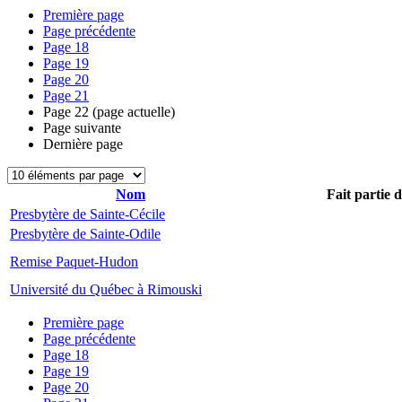
Première page
Page précédente
Page
18
Page
19
Page
20
Page
21
Page
22
(page actuelle)
Page suivante
Dernière page
Nom
Fait partie 
Presbytère de Sainte-Cécile
Presbytère de Sainte-Odile
Remise Paquet-Hudon
Université du Québec à Rimouski
Première page
Page précédente
Page
18
Page
19
Page
20