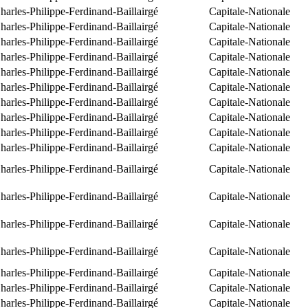
arles-Philippe-Ferdinand-Baillairgé
Capitale-Nationale
arles-Philippe-Ferdinand-Baillairgé
Capitale-Nationale
arles-Philippe-Ferdinand-Baillairgé
Capitale-Nationale
arles-Philippe-Ferdinand-Baillairgé
Capitale-Nationale
arles-Philippe-Ferdinand-Baillairgé
Capitale-Nationale
arles-Philippe-Ferdinand-Baillairgé
Capitale-Nationale
arles-Philippe-Ferdinand-Baillairgé
Capitale-Nationale
arles-Philippe-Ferdinand-Baillairgé
Capitale-Nationale
arles-Philippe-Ferdinand-Baillairgé
Capitale-Nationale
arles-Philippe-Ferdinand-Baillairgé
Capitale-Nationale
arles-Philippe-Ferdinand-Baillairgé
Capitale-Nationale
arles-Philippe-Ferdinand-Baillairgé
Capitale-Nationale
arles-Philippe-Ferdinand-Baillairgé
Capitale-Nationale
arles-Philippe-Ferdinand-Baillairgé
Capitale-Nationale
arles-Philippe-Ferdinand-Baillairgé
Capitale-Nationale
arles-Philippe-Ferdinand-Baillairgé
Capitale-Nationale
arles-Philippe-Ferdinand-Baillairgé
Capitale-Nationale