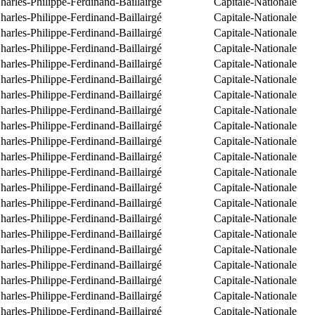
arles-Philippe-Ferdinand-Baillairgé
Capitale-Nationale
arles-Philippe-Ferdinand-Baillairgé
Capitale-Nationale
arles-Philippe-Ferdinand-Baillairgé
Capitale-Nationale
arles-Philippe-Ferdinand-Baillairgé
Capitale-Nationale
arles-Philippe-Ferdinand-Baillairgé
Capitale-Nationale
arles-Philippe-Ferdinand-Baillairgé
Capitale-Nationale
arles-Philippe-Ferdinand-Baillairgé
Capitale-Nationale
arles-Philippe-Ferdinand-Baillairgé
Capitale-Nationale
arles-Philippe-Ferdinand-Baillairgé
Capitale-Nationale
arles-Philippe-Ferdinand-Baillairgé
Capitale-Nationale
arles-Philippe-Ferdinand-Baillairgé
Capitale-Nationale
arles-Philippe-Ferdinand-Baillairgé
Capitale-Nationale
arles-Philippe-Ferdinand-Baillairgé
Capitale-Nationale
arles-Philippe-Ferdinand-Baillairgé
Capitale-Nationale
arles-Philippe-Ferdinand-Baillairgé
Capitale-Nationale
arles-Philippe-Ferdinand-Baillairgé
Capitale-Nationale
arles-Philippe-Ferdinand-Baillairgé
Capitale-Nationale
arles-Philippe-Ferdinand-Baillairgé
Capitale-Nationale
arles-Philippe-Ferdinand-Baillairgé
Capitale-Nationale
arles-Philippe-Ferdinand-Baillairgé
Capitale-Nationale
arles-Philippe-Ferdinand-Baillairgé
Capitale-Nationale