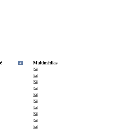
é
Multimédias