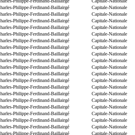
arles-Philippe-Ferdinand-Baillairgé
Capitale-Nationale
arles-Philippe-Ferdinand-Baillairgé
Capitale-Nationale
arles-Philippe-Ferdinand-Baillairgé
Capitale-Nationale
arles-Philippe-Ferdinand-Baillairgé
Capitale-Nationale
arles-Philippe-Ferdinand-Baillairgé
Capitale-Nationale
arles-Philippe-Ferdinand-Baillairgé
Capitale-Nationale
arles-Philippe-Ferdinand-Baillairgé
Capitale-Nationale
arles-Philippe-Ferdinand-Baillairgé
Capitale-Nationale
arles-Philippe-Ferdinand-Baillairgé
Capitale-Nationale
arles-Philippe-Ferdinand-Baillairgé
Capitale-Nationale
arles-Philippe-Ferdinand-Baillairgé
Capitale-Nationale
arles-Philippe-Ferdinand-Baillairgé
Capitale-Nationale
arles-Philippe-Ferdinand-Baillairgé
Capitale-Nationale
arles-Philippe-Ferdinand-Baillairgé
Capitale-Nationale
arles-Philippe-Ferdinand-Baillairgé
Capitale-Nationale
arles-Philippe-Ferdinand-Baillairgé
Capitale-Nationale
arles-Philippe-Ferdinand-Baillairgé
Capitale-Nationale
arles-Philippe-Ferdinand-Baillairgé
Capitale-Nationale
arles-Philippe-Ferdinand-Baillairgé
Capitale-Nationale
arles-Philippe-Ferdinand-Baillairgé
Capitale-Nationale
arles-Philippe-Ferdinand-Baillairgé
Capitale-Nationale