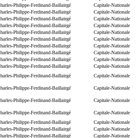
arles-Philippe-Ferdinand-Baillairgé
Capitale-Nationale
arles-Philippe-Ferdinand-Baillairgé
Capitale-Nationale
arles-Philippe-Ferdinand-Baillairgé
Capitale-Nationale
arles-Philippe-Ferdinand-Baillairgé
Capitale-Nationale
arles-Philippe-Ferdinand-Baillairgé
Capitale-Nationale
arles-Philippe-Ferdinand-Baillairgé
Capitale-Nationale
arles-Philippe-Ferdinand-Baillairgé
Capitale-Nationale
arles-Philippe-Ferdinand-Baillairgé
Capitale-Nationale
arles-Philippe-Ferdinand-Baillairgé
Capitale-Nationale
arles-Philippe-Ferdinand-Baillairgé
Capitale-Nationale
arles-Philippe-Ferdinand-Baillairgé
Capitale-Nationale
arles-Philippe-Ferdinand-Baillairgé
Capitale-Nationale
arles-Philippe-Ferdinand-Baillairgé
Capitale-Nationale
arles-Philippe-Ferdinand-Baillairgé
Capitale-Nationale
arles-Philippe-Ferdinand-Baillairgé
Capitale-Nationale
arles-Philippe-Ferdinand-Baillairgé
Capitale-Nationale
arles-Philippe-Ferdinand-Baillairgé
Capitale-Nationale