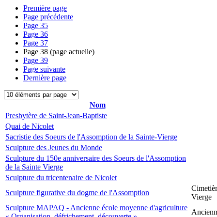
Première page
Page précédente
Page
35
Page
36
Page
37
Page
38
(page actuelle)
Page
39
Page suivante
Dernière page
Nom
Presbytère de Saint-Jean-Baptiste
Quai de Nicolet
Sacristie des Soeurs de l'Assomption de la Sainte-Vierge
Sculpture des Jeunes du Monde
Sculpture du 150e anniversaire des Soeurs de l'Assomption
de la Sainte Vierge
Sculpture du tricentenaire de Nicolet
Cimetièr
Sculpture figurative du dogme de l'Assomption
Vierge
Sculpture MAPAQ - Ancienne école moyenne d'agriculture
Ancienne
« Organisation, défrichement, découverte »