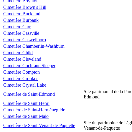
Cimetière Boynton
Cimetière Brown's Hill
Cimetière Buckland
Cimetière Burbank
Cimetière Carr
Cimetière Cassville
Cimetière Caswellboro
Cimetière Chamberlin-Washburn
Cimetière Child
Cimetière Cleveland
Cimetière Cochrane Sleeper
Cimetière Compton
Cimetière Crooker
Cimetière Crystal Lake
Site patrimonial de la Par
Cimetière de Saint-Edmond
Edmond
Cimetière de Saint-Henri
Cimetière de Saint-Herménégilde
Cimetière de Saint-Malo
Site du patrimoine de l'égl
Cimetière de Saint-Venant-de-Paquette
Venant-de-Paquette