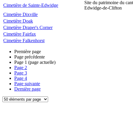
Site du patrimoine du can
Cimetière de Sainte-Edwidge
Edwidge-de-Clifton
Cimetière Dixville
Cimetière Doak
Cimetière Draper's Corner
Cimetière Fairfax
Cimetière Falkenhorst
Première page
Page précédente
Page
1
(page actuelle)
Page
2
Page
3
Page
4
Page suivante
Dernière page