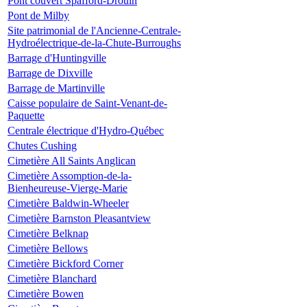
Pont couvert Spafford-Drouin
Pont de Milby
Site patrimonial de l'Ancienne-Centrale-
Hydroélectrique-de-la-Chute-Burroughs
Barrage d'Huntingville
Barrage de Dixville
Barrage de Martinville
Caisse populaire de Saint-Venant-de-
Paquette
Centrale électrique d'Hydro-Québec
Chutes Cushing
Cimetière All Saints Anglican
Cimetière Assomption-de-la-
Bienheureuse-Vierge-Marie
Cimetière Baldwin-Wheeler
Cimetière Barnston Pleasantview
Cimetière Belknap
Cimetière Bellows
Cimetière Bickford Corner
Cimetière Blanchard
Cimetière Bowen