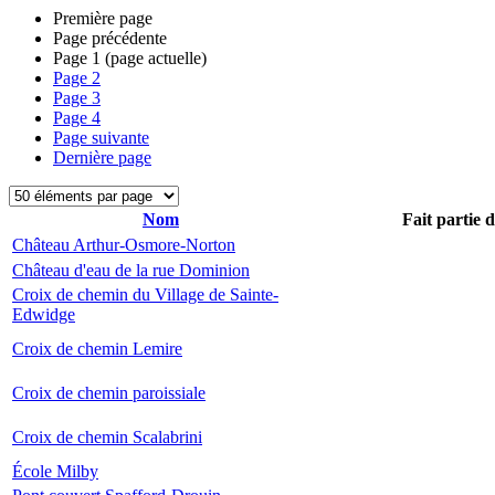
Première page
Page précédente
Page
1
(page actuelle)
Page
2
Page
3
Page
4
Page suivante
Dernière page
Nom
Fait partie 
Château Arthur-Osmore-Norton
Château d'eau de la rue Dominion
Croix de chemin du Village de Sainte-
Edwidge
Croix de chemin Lemire
Croix de chemin paroissiale
Croix de chemin Scalabrini
École Milby