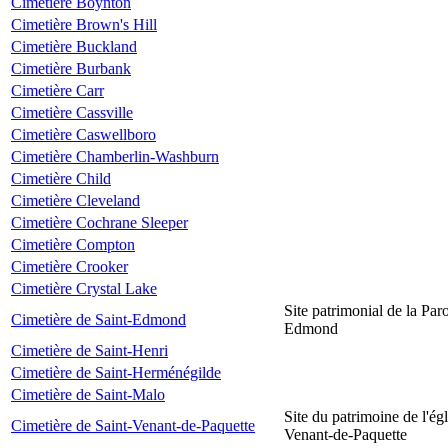
Cimetière Boynton
Cimetière Brown's Hill
Cimetière Buckland
Cimetière Burbank
Cimetière Carr
Cimetière Cassville
Cimetière Caswellboro
Cimetière Chamberlin-Washburn
Cimetière Child
Cimetière Cleveland
Cimetière Cochrane Sleeper
Cimetière Compton
Cimetière Crooker
Cimetière Crystal Lake
Site patrimonial de la Par
Cimetière de Saint-Edmond
Edmond
Cimetière de Saint-Henri
Cimetière de Saint-Herménégilde
Cimetière de Saint-Malo
Site du patrimoine de l'égl
Cimetière de Saint-Venant-de-Paquette
Venant-de-Paquette