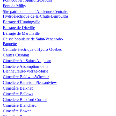
Pont couvert Spafford-Drouin
Pont de Milby
Site patrimonial de l'Ancienne-Centrale-
Hydroélectrique-de-la-Chute-Burroughs
Barrage d'Huntingville
Barrage de Dixville
Barrage de Martinville
Caisse populaire de Saint-Venant-de-
Paquette
Centrale électrique d'Hydro-Québec
Chutes Cushing
Cimetière All Saints Anglican
Cimetière Assomption-de-la-
Bienheureuse-Vierge-Marie
Cimetière Baldwin-Wheeler
Cimetière Barnston Pleasantview
Cimetière Belknap
Cimetière Bellows
Cimetière Bickford Corner
Cimetière Blanchard
Cimetière Bowen