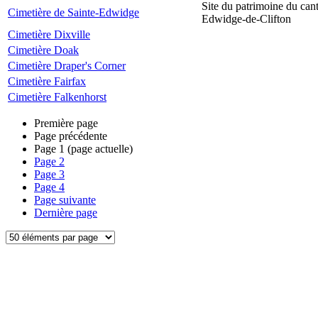
Site du patrimoine du can
Cimetière de Sainte-Edwidge
Edwidge-de-Clifton
Cimetière Dixville
Cimetière Doak
Cimetière Draper's Corner
Cimetière Fairfax
Cimetière Falkenhorst
Première page
Page précédente
Page
1
(page actuelle)
Page
2
Page
3
Page
4
Page suivante
Dernière page