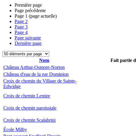
Première page
Page précédente
Page
1
(page actuelle)
Page
2
Page
3
Page
4
Page suivante
Dernière page
Nom
Fait partie 
Château Arthur-Osmore-Norton
Château d'eau de la rue Dominion
Croix de chemin du Village de Sainte-
Edwidge
Croix de chemin Lemire
Croix de chemin paroissiale
Croix de chemin Scalabrini
École Milby