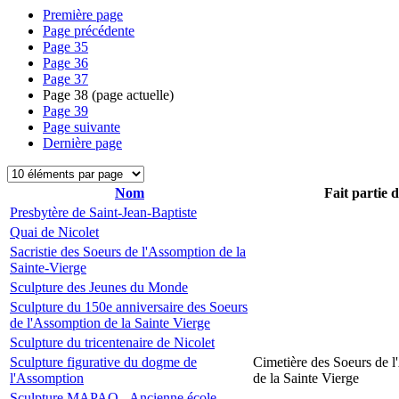
Première page
Page précédente
Page
35
Page
36
Page
37
Page
38
(page actuelle)
Page
39
Page suivante
Dernière page
Nom
Fait partie 
Presbytère de Saint-Jean-Baptiste
Quai de Nicolet
Sacristie des Soeurs de l'Assomption de la
Sainte-Vierge
Sculpture des Jeunes du Monde
Sculpture du 150e anniversaire des Soeurs
de l'Assomption de la Sainte Vierge
Sculpture du tricentenaire de Nicolet
Sculpture figurative du dogme de
Cimetière des Soeurs de 
l'Assomption
de la Sainte Vierge
Sculpture MAPAQ - Ancienne école