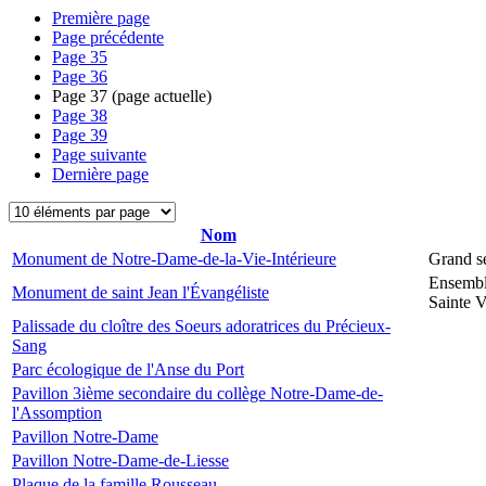
Première page
Page précédente
Page
35
Page
36
Page
37
(page actuelle)
Page
38
Page
39
Page suivante
Dernière page
Nom
Monument de Notre-Dame-de-la-Vie-Intérieure
Grand s
Ensembl
Monument de saint Jean l'Évangéliste
Sainte V
Palissade du cloître des Soeurs adoratrices du Précieux-
Sang
Parc écologique de l'Anse du Port
Pavillon 3ième secondaire du collège Notre-Dame-de-
l'Assomption
Pavillon Notre-Dame
Pavillon Notre-Dame-de-Liesse
Plaque de la famille Rousseau