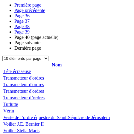
Première page
Page précédente
Page
36
Page
37
Page
38
Page
39
Page
40
(page actuelle)
Page suivante
Dernière page
Nom
Tête écraseuse
Transmetteur d'ordres
Transmetteur d'ordres
Transmetteur d'ordres
Transmetteur d’ordres
Turlutte
Vérin
Veste de l’ordre équestre du Saint-Sépulcre de Jérusalem
Voilier J.E. Bernier II
Voilier Stella Maris