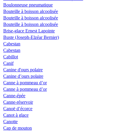
Boulonneuse pneumatique
Bouteille à boisson alcoolisée
Bouteille à boisson alcoolisée
Bouteille à boisson alcoolisée
Brise-glace Ernest Lapointe
Buste (Joseph-Elzéar Bernier)
Cabestan
Cabestan
Cabillot
Canif
Canine d'ours polaire
Canine d’ours polaire
Canne à pommeau d’or
Canne à pommeau d’or
Canne-épée
Canne-réservoir
Canoë d’écorce
Canot à glace
Canotte
Cap de mouton