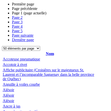
Première page
Page précédente
Page
1
(page actuelle)
Page
2
Page
3
Page
4
Page
5
Page suivante
Dernière page
Nom
Accoteuse pneumatique
Accotoir à rivet
Affiche publicitaire (Croisières sur le majestueux St.
Laurent et l’incomparable Saguenay dans la belle province
de Québec)
Aiguille à voiles courbe
Alésoir
Alésoir
Alésoir
Ancre à jas