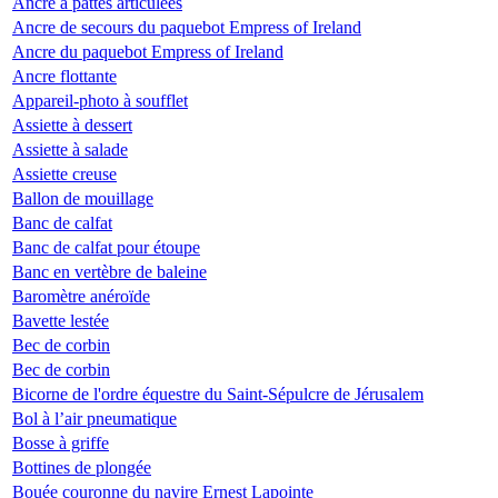
Ancre à pattes articulées
Ancre de secours du paquebot Empress of Ireland
Ancre du paquebot Empress of Ireland
Ancre flottante
Appareil-photo à soufflet
Assiette à dessert
Assiette à salade
Assiette creuse
Ballon de mouillage
Banc de calfat
Banc de calfat pour étoupe
Banc en vertèbre de baleine
Baromètre anéroïde
Bavette lestée
Bec de corbin
Bec de corbin
Bicorne de l'ordre équestre du Saint-Sépulcre de Jérusalem
Bol à l’air pneumatique
Bosse à griffe
Bottines de plongée
Bouée couronne du navire Ernest Lapointe