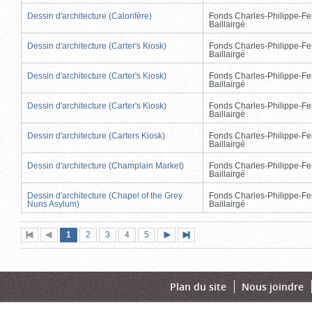
Dessin d'architecture (Calorifère)
Fonds Charles-Philippe-Fe
Baillairgé
Dessin d'architecture (Carter's Kiosk)
Fonds Charles-Philippe-Fe
Baillairgé
Dessin d'architecture (Carter's Kiosk)
Fonds Charles-Philippe-Fe
Baillairgé
Dessin d'architecture (Carter's Kiosk)
Fonds Charles-Philippe-Fe
Baillairgé
Dessin d'architecture (Carters Kiosk)
Fonds Charles-Philippe-Fe
Baillairgé
Dessin d'architecture (Champlain Market)
Fonds Charles-Philippe-Fe
Baillairgé
Dessin d'architecture (Chapel of the Grey
Fonds Charles-Philippe-Fe
Nuns Asylum)
Baillairgé
Page
(page
Page
Page
Page
Page
1
Première
2
Page
3
4
5
Page
Dernière
actuelle)
page
précédente
suivante
page
Plan du site
Nous joindre