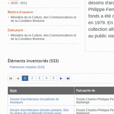
dessins d'ar
2010 - 2011
Philippe-Fer
Maître d'oeuvre
:
fonds a été c
Ministère de la Culture, des Communications et
de la Condition féminine
en 1979. En 
collection a
Exécutant
:
au public vi
Ministère de la Culture, des Communications et
de la Condition féminine
Éléments inventoriés (533)
Patrimoine mobilier (533)
Page
(page
Page
Page
Page
Page
1
Première
2
Page
3
4
5
Page
Dernière
actuelle)
page
précédente
suivante
page
Nom
Fait partie de
Dessin d'architecture (Académie de
Fonds Charles-Philippe-Fe
musique)
Baillairgé
Dessin d'architecture (Année jubilaire, 60e
Fonds Charles-Philippe-Fe
du règne de sa Majesté Victoria reine
Baillairgé