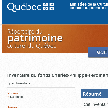
Ministère de la Cult
Répertoire du patrimoine c
Répertoire du
patrimoine
culturel du Québec
Accueil
Inventaire du fonds Charles-Philippe-Ferdinan
Type
:
Inventaire
Résumé
(Boi
Portée
:
ouve
Nationale
cliq
pou
Cet inventai
ferm
Année
: