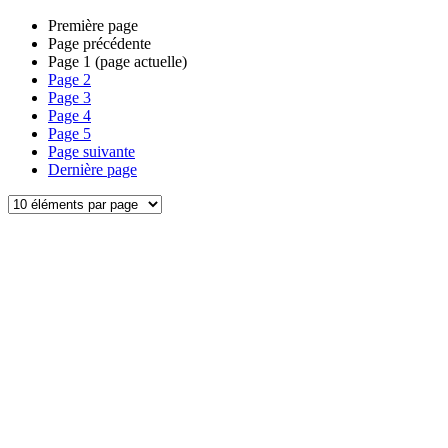
Première page
Page précédente
Page
1
(page actuelle)
Page
2
Page
3
Page
4
Page
5
Page suivante
Dernière page