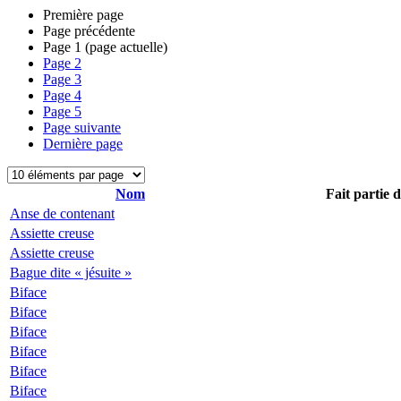
Première page
Page précédente
Page
1
(page actuelle)
Page
2
Page
3
Page
4
Page
5
Page suivante
Dernière page
Nom
Fait partie 
Anse de contenant
Assiette creuse
Assiette creuse
Bague dite « jésuite »
Biface
Biface
Biface
Biface
Biface
Biface