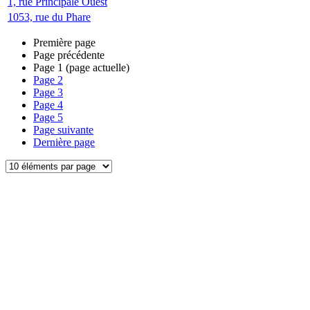
1, rue Principale Ouest
1053, rue du Phare
Première page
Page précédente
Page
1
(page actuelle)
Page
2
Page
3
Page
4
Page
5
Page suivante
Dernière page