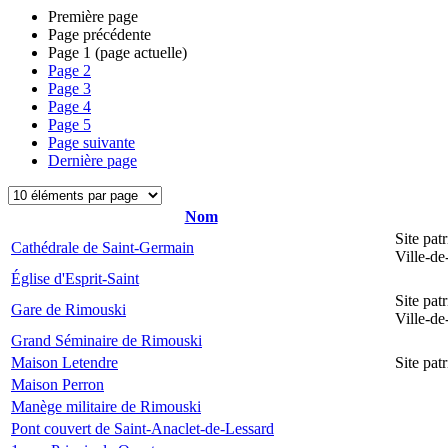
Première page
Page précédente
Page
1
(page actuelle)
Page
2
Page
3
Page
4
Page
5
Page suivante
Dernière page
Nom
Site pat
Cathédrale de Saint-Germain
Ville-d
Église d'Esprit-Saint
Site pat
Gare de Rimouski
Ville-d
Grand Séminaire de Rimouski
Maison Letendre
Site pa
Maison Perron
Manège militaire de Rimouski
Pont couvert de Saint-Anaclet-de-Lessard