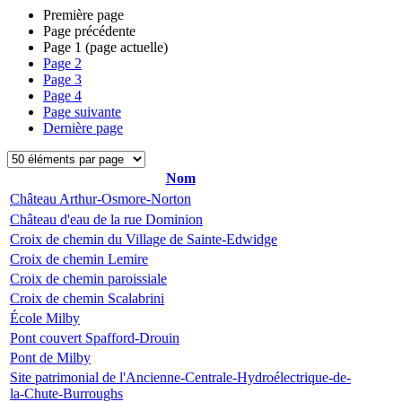
Première page
Page précédente
Page
1
(page actuelle)
Page
2
Page
3
Page
4
Page suivante
Dernière page
Nom
Château Arthur-Osmore-Norton
Château d'eau de la rue Dominion
Croix de chemin du Village de Sainte-Edwidge
Croix de chemin Lemire
Croix de chemin paroissiale
Croix de chemin Scalabrini
École Milby
Pont couvert Spafford-Drouin
Pont de Milby
Site patrimonial de l'Ancienne-Centrale-Hydroélectrique-de-
la-Chute-Burroughs