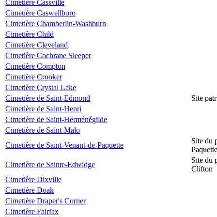
Cimetière Cassville
Cimetière Caswellboro
Cimetière Chamberlin-Washburn
Cimetière Child
Cimetière Cleveland
Cimetière Cochrane Sleeper
Cimetière Compton
Cimetière Crooker
Cimetière Crystal Lake
Cimetière de Saint-Edmond
Site pat
Cimetière de Saint-Henri
Cimetière de Saint-Herménégilde
Cimetière de Saint-Malo
Site du 
Cimetière de Saint-Venant-de-Paquette
Paquett
Site du 
Cimetière de Sainte-Edwidge
Clifton
Cimetière Dixville
Cimetière Doak
Cimetière Draper's Corner
Cimetière Fairfax