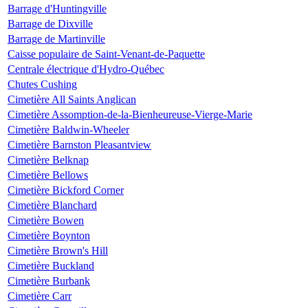
Barrage d'Huntingville
Barrage de Dixville
Barrage de Martinville
Caisse populaire de Saint-Venant-de-Paquette
Centrale électrique d'Hydro-Québec
Chutes Cushing
Cimetière All Saints Anglican
Cimetière Assomption-de-la-Bienheureuse-Vierge-Marie
Cimetière Baldwin-Wheeler
Cimetière Barnston Pleasantview
Cimetière Belknap
Cimetière Bellows
Cimetière Bickford Corner
Cimetière Blanchard
Cimetière Bowen
Cimetière Boynton
Cimetière Brown's Hill
Cimetière Buckland
Cimetière Burbank
Cimetière Carr