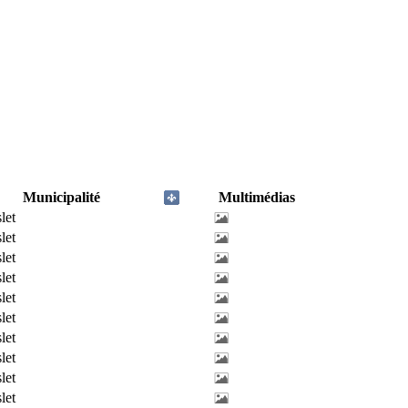
Municipalité
Multimédias
slet
slet
slet
slet
slet
slet
slet
slet
slet
slet