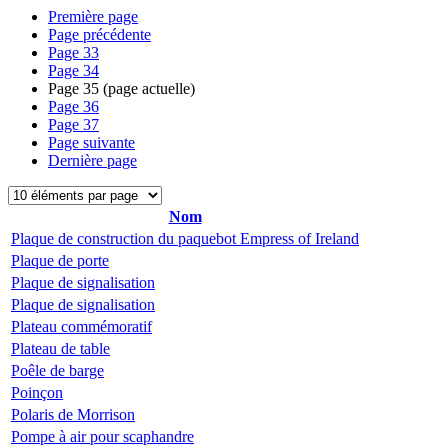
Première page
Page précédente
Page
33
Page
34
Page
35
(page actuelle)
Page
36
Page
37
Page suivante
Dernière page
Nom
Plaque de construction du paquebot Empress of Ireland
Plaque de porte
Plaque de signalisation
Plaque de signalisation
Plateau commémoratif
Plateau de table
Poêle de barge
Poinçon
Polaris de Morrison
Pompe à air pour scaphandre