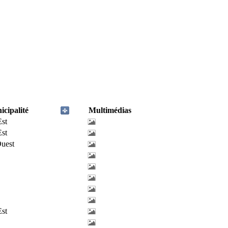
cipalité
Multimédias
Est
Est
uest
Est