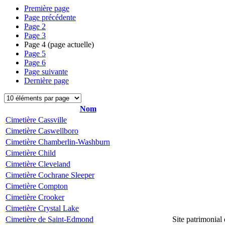
Première page
Page précédente
Page
2
Page
3
Page
4
(page actuelle)
Page
5
Page
6
Page suivante
Dernière page
Nom
Cimetière Cassville
Cimetière Caswellboro
Cimetière Chamberlin-Washburn
Cimetière Child
Cimetière Cleveland
Cimetière Cochrane Sleeper
Cimetière Compton
Cimetière Crooker
Cimetière Crystal Lake
Cimetière de Saint-Edmond
Site patrimonial