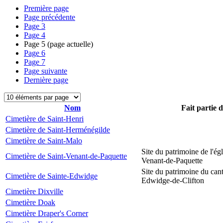
Première page
Page précédente
Page
3
Page
4
Page
5
(page actuelle)
Page
6
Page
7
Page suivante
Dernière page
Nom
Fait partie 
Cimetière de Saint-Henri
Cimetière de Saint-Herménégilde
Cimetière de Saint-Malo
Site du patrimoine de l'égl
Cimetière de Saint-Venant-de-Paquette
Venant-de-Paquette
Site du patrimoine du can
Cimetière de Sainte-Edwidge
Edwidge-de-Clifton
Cimetière Dixville
Cimetière Doak
Cimetière Draper's Corner