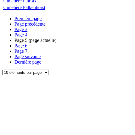
Cimetière Fairfax
Cimetière Falkenhorst
Première page
Page précédente
Page
3
Page
4
Page
5
(page actuelle)
Page
6
Page
7
Page suivante
Dernière page