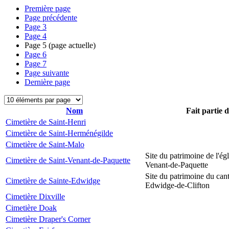
Première page
Page précédente
Page
3
Page
4
Page
5
(page actuelle)
Page
6
Page
7
Page suivante
Dernière page
Nom
Fait partie 
Cimetière de Saint-Henri
Cimetière de Saint-Herménégilde
Cimetière de Saint-Malo
Site du patrimoine de l'égl
Cimetière de Saint-Venant-de-Paquette
Venant-de-Paquette
Site du patrimoine du can
Cimetière de Sainte-Edwidge
Edwidge-de-Clifton
Cimetière Dixville
Cimetière Doak
Cimetière Draper's Corner