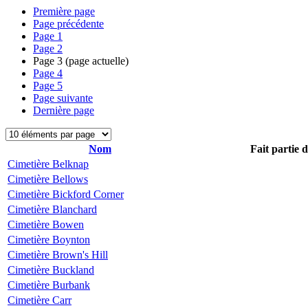
Première page
Page précédente
Page
1
Page
2
Page
3
(page actuelle)
Page
4
Page
5
Page suivante
Dernière page
Nom
Fait partie 
Cimetière Belknap
Cimetière Bellows
Cimetière Bickford Corner
Cimetière Blanchard
Cimetière Bowen
Cimetière Boynton
Cimetière Brown's Hill
Cimetière Buckland
Cimetière Burbank
Cimetière Carr