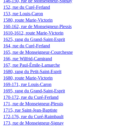
146-150, rue de Monseigneur-Signay
152, rue du Curé-Ferland
153, rue Louis-Caron
1580, route Marie-Victorin
160-162, rue de Monseigneur-Plessis
1610-1612, route Marie-Victorin
1625, rang du Grand-Saint-Esprit
164, rue du Curé-Ferland
165, rue de Monseigneur-Courchesne
166, rue Wilfrid-Camirand
167, rue Paul-Émile-Lamarche
1680, rang du Petit-Saint-Esprit
1680, route Marie-Victorin
169-171, rue Louis-Caron
1695, rang du Grand-Saint-Esprit
170-172, rue du Curé-Ferland
171, rue de Monseigneur-Plessis
1715, rue Saint-Jean-Baptiste
172-176, rue du Curé-Raimbault
173, rue de Monseigneur-Signay