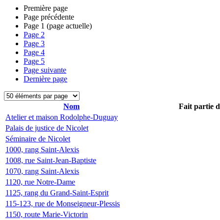
Première page
Page précédente
Page
1
(page actuelle)
Page
2
Page
3
Page
4
Page
5
Page suivante
Dernière page
Nom
Fait partie 
Atelier et maison Rodolphe-Duguay
Palais de justice de Nicolet
Séminaire de Nicolet
1000, rang Saint-Alexis
1008, rue Saint-Jean-Baptiste
1070, rang Saint-Alexis
1120, rue Notre-Dame
1125, rang du Grand-Saint-Esprit
115-123, rue de Monseigneur-Plessis
1150, route Marie-Victorin