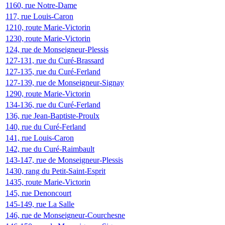
1160, rue Notre-Dame
117, rue Louis-Caron
1210, route Marie-Victorin
1230, route Marie-Victorin
124, rue de Monseigneur-Plessis
127-131, rue du Curé-Brassard
127-135, rue du Curé-Ferland
127-139, rue de Monseigneur-Signay
1290, route Marie-Victorin
134-136, rue du Curé-Ferland
136, rue Jean-Baptiste-Proulx
140, rue du Curé-Ferland
141, rue Louis-Caron
142, rue du Curé-Raimbault
143-147, rue de Monseigneur-Plessis
1430, rang du Petit-Saint-Esprit
1435, route Marie-Victorin
145, rue Denoncourt
145-149, rue La Salle
146, rue de Monseigneur-Courchesne