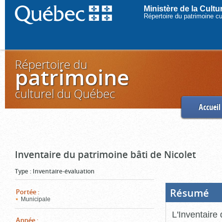
Ministère de la Cult
Répertoire du patrimoine c
Répertoire du
patrimoine
culturel du Québec
Accueil
Inventaire du patrimoine bâti de Nicolet
Type
:
Inventaire-évaluation
Résumé
(Boi
Portée
:
ouve
Municipale
cliq
pou
L'Inventaire 
ferm
Année
: