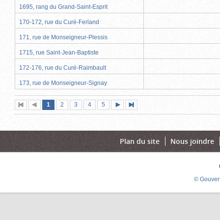
1695, rang du Grand-Saint-Esprit
170-172, rue du Curé-Ferland
171, rue de Monseigneur-Plessis
1715, rue Saint-Jean-Baptiste
172-176, rue du Curé-Raimbault
173, rue de Monseigneur-Signay
Page
(page
Page
Page
Page
Page
1
Première
2
Page
3
4
5
Page
Dernière
actuelle)
page
précédente
suivante
page
Plan du site
Nous joindre
© Gouver