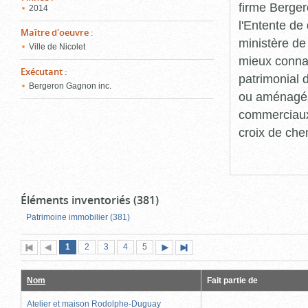
firme Berger
2014
l'Entente de 
Maître d'oeuvre
:
ministère de
Ville de Nicolet
mieux connaît
Exécutant
:
patrimonial d
Bergeron Gagnon inc.
ou aménagés 
commerciaux, 
croix de che
Éléments inventoriés (381)
Patrimoine immobilier (381)
Page
(page
Page
Page
Page
Page
1
Première
2
Page
3
4
5
Page
Dernière
actuelle)
page
précédente
suivante
page
Nom
Fait partie de
Atelier et maison Rodolphe-Duguay