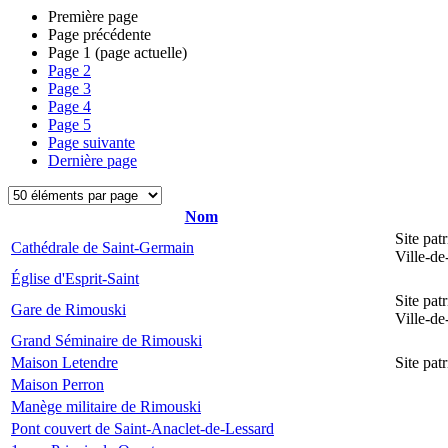
Première page
Page précédente
Page
1
(page actuelle)
Page
2
Page
3
Page
4
Page
5
Page suivante
Dernière page
Nom
Site pat
Cathédrale de Saint-Germain
Ville-d
Église d'Esprit-Saint
Site pat
Gare de Rimouski
Ville-d
Grand Séminaire de Rimouski
Maison Letendre
Site pa
Maison Perron
Manège militaire de Rimouski
Pont couvert de Saint-Anaclet-de-Lessard