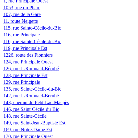
1, rue Principale Ouest
1053, rue du Phare
107, rue de la Gare
11, route Neigette
115, rue Sainte-Cécile-du-Bic
116, rue Principale
116, rue Sainte-Cécile-du-Bic
119, rue Principale Est
1226, route des Pionniers
124, rue Principale Ouest
126, rue J.-Romuald-Bérubé
128, rue Principale Est
129, rue Principale
135, rue Sainte-Cécile-du-Bic
142, rue J.-Romuald-Bérubé
143, chemin du Petit-Lac-Macpès
146, rue Saint-Cécile-du-Bic
148, rue Sainte-Cécile
149, rue Saint-Jean-Baptiste Est
169, rue Notre-Dame Est
170, rue Principale Ouest